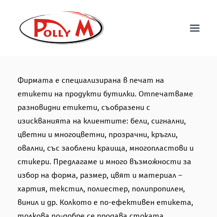
НАЧАЛО
Фирмата е специализирана в печат на
етикети на продукти бутилки. Отпечатваме
УСЛУГИ
разновидни етикети, съобразени с
РЕФЕРЕНЦИИ
изискванията на клиентите: бели, сигнални,
ЧЕСТО ЗАДАВАНИ ВЪПРОСИ
цветни и многоцветни, прозрачни, кръгли,
КОНТАКТИ
овални, със заоблени краища, многопластови и
стикери. Предлагаме и много възможности за
избор на форма, размер, цвят и материал –
хартия, текстил, полиестер, полипропилен,
винил и др. Колкото е по-ефективен етикета,
толкова по-добре се продава стоката.