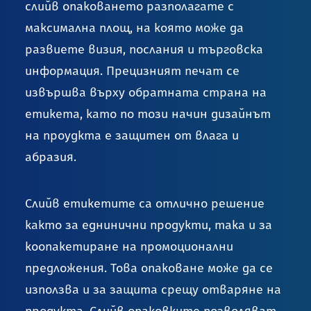
слийв опаковането разполагате с
максимална площ, на която може да
развиете визия, послания и търговска
информация. Прецизният печат се
извършва върху обратната страна на
етикета, като по този начин дизайнът
на проудкта е защитен от влага и
абразия.
Слийв етикетите са отлично решение
както за еднинични продукти, така и за
коопакетиране на промоционални
предложения. Това опаковане може да се
използва и за защита срещу отваряне на